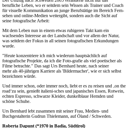
Der Umzug nach Schweden 2005 veränderte nicht nur das
berufliche Leben, wo er seitdem sein Wissen als Trainer und Coach
für visuelle Kommunikation an junge Berufstätige im Bereich Fern-
sehen und online-Medien weitergibt, sondern auch die Sicht auf
seine fotografische Arbeit:
Mit dem Leben nun in einem etwas ruhigeren Takt kam ein
wachsendes Interesse an der Landschaft und vor allem der Natur,
was seitdem der Fokus in all seinen fotografischen Erkundungen
wurde.
"Heute konzentriere ich mich wiederum hauptsächlich auf
fotografische Projekte, da ich die Foto-grafie als viel poetischer als
Filme betrachte." Das sagt Urs Bernhard heute, nach seiner
mehr als 40-jährigen Karriere als 'Bildermacher', wie er sich selbst
bezeichnen würde.
Und immer schon, oder immer noch, liebt er es zu reisen und ‚on the
road‘zu sein, genießt italieni-sches und japanisches Essen, Rotwein,
echten Espresso, schwarze Kleider, dunkelblaue Hemden und
schöne Schuhe.
Urs Bernhard lebt zusammen mit seiner Frau, Medien- und
Buchgestalterin Gudrun Thielemann, auf Öland / Schweden.
Roberta Dapunt (*1970 in Badia, Südtirol)