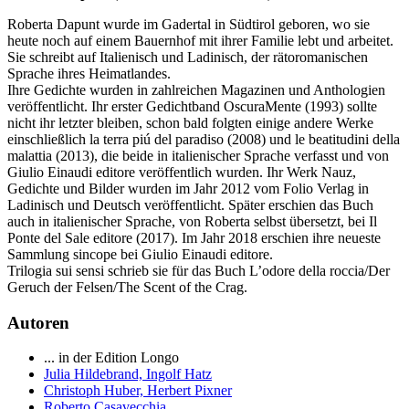
Roberta Dapunt wurde im Gadertal in Südtirol geboren, wo sie
heute noch auf einem Bauernhof mit ihrer Familie lebt und arbeitet.
Sie schreibt auf Italienisch und Ladinisch, der rätoromanischen
Sprache ihres Heimatlandes.
Ihre Gedichte wurden in zahlreichen Magazinen und Anthologien
veröffentlicht. Ihr erster Gedichtband OscuraMente (1993) sollte
nicht ihr letzter bleiben, schon bald folgten einige andere Werke
einschließlich la terra piú del paradiso (2008) und le beatitudini della
malattia (2013), die beide in italienischer Sprache verfasst und von
Giulio Einaudi editore veröffentlich wurden. Ihr Werk Nauz,
Gedichte und Bilder wurden im Jahr 2012 vom Folio Verlag in
Ladinisch und Deutsch veröffentlicht. Später erschien das Buch
auch in italienischer Sprache, von Roberta selbst übersetzt, bei Il
Ponte del Sale editore (2017). Im Jahr 2018 erschien ihre neueste
Sammlung sincope bei Giulio Einaudi editore.
Trilogia sui sensi schrieb sie für das Buch L’odore della roccia/Der
Geruch der Felsen/The Scent of the Crag.
Autoren
... in der Edition Longo
Julia Hildebrand, Ingolf Hatz
Christoph Huber, Herbert Pixner
Roberto Casavecchia