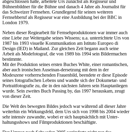
abgeschlossen hatte, arbeitete Urs zunächst als Regisseur und
Bühnenbildner für die Bühne und danach 4 Jahre als Journalist für
das Schweizer Fernsehen. Grundlegend für seinen weiteren
Fernsehberuf als Regisseur war eine Ausbildung bei der BBC in
London 1979.
Neben dieser Regiearbeit für Fernsehproduktionen war immer auch
eine Liebe zur Weitergabe seines Wissens; u.a. unterrichtete Urs von
1987 bis 1993 visuelle Kommunikation am Istituto Europeo di
Design (IED) in Mailand. Zur gleichen Zeit begann auch seine
Arbeit als Modefotograf, die von 1989 bis 1994 sein Bildermachen
bestimmte.
Mit der Produktion seines ersten Buches White, einer romantischen,
aber auch ironischen Auseinan-dersetzung mit dem in der
Modeszene vorherrschenden Frauenbild, beendete er diese Episode
seines fotografischen Lebens und wandte sich der Dokumetar- und
Portraitfotografie zu, die in den nächsten Jahren sein Hauptanliegen
wurde. Sein zweites Buch Passing by, das 1997 herauskam, zeugt
von dieser Zeit.
Die Welt des bewegten Bildes jedoch war während all dieser Jahre
weiterhin ein Wirkungsfeld, dem Urs sich von 1998 bis 2004 wieder
sehr intensiv zuwandte, wobei er sich hauptsächlich mit Unter-
haltungsshows und Filmproduktionen beschäftigte.