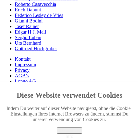
Roberto Casavecchia
Erich Dapunt
Federico Lesley de Vries
Gianni Bodini
Josef Rainer
Edgar H.J. Mall
Sergio Luban
Urs Bernhard
Gottfried Hochgruber
Kontakt
Impressum
Privacy
AGB’s
Longo AG
© EDITION LONGO 2018
Diese Website verwendet Cookies
Edition Longo
Indem Du weiter auf dieser Website navigierst, ohne die Cookie-
Verlag
Einstellungen Ihres Internet Browsers zu ändern, stimmst Du
Autoren
unserer Verwendung von Cookies zu.
Neuheiten
Shop
akzeptieren
Buchproduktion
Info