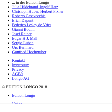
... in der Edition Longo
Julia Hildebrand, Ingolf Hatz
Christoph Huber, Herbert Pixner
Roberto Casavecchia
Erich Dapunt
Federico Lesley de Vries
Gianni Bodini
Josef Rainer
Edgar H.J. Mall
Sergio Luban
Urs Bernhard
Gottfried Hochgruber
Kontakt
Impressum
Privacy
AGB’s
Longo AG
© EDITION LONGO 2018
Edition Longo
Verlag
Autoren